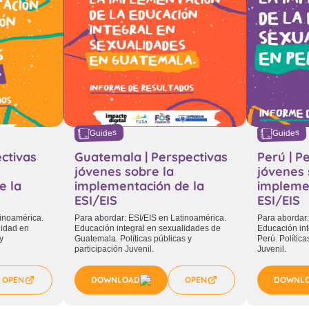
Guides
Guides
ctivas
Guatemala | Perspectivas
Perú | P
jóvenes sobre la
jóvenes 
e la
implementación de la
impleme
ESI/EIS
ESI/EIS
tinoamérica.
Para abordar: ESI/EIS en Latinoamérica.
Para abordar:
lidad en
Educación integral en sexualidades de
Educación int
y
Guatemala. Políticas públicas y
Perú. Política
participación Juvenil.
Juvenil.
OPEN
DOWNLOAD
OPEN
DOWNL