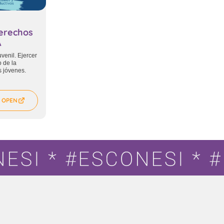
erechos
A
uvenil. Ejercer
o de la
s jóvenes.
OPEN