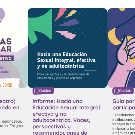
Guides
Guides
eatro)
Informe: Hacia una
Guía par
iendo en
Educación Sexual Integral,
participa
efectiva y no
Experiencias
adultocéntrica. Voces,
instituciones
, diagnóstico,
trabajar la c
perspectivas y
nción. Estigma
incluyan a la
recomendaciones de
dinámicas ins