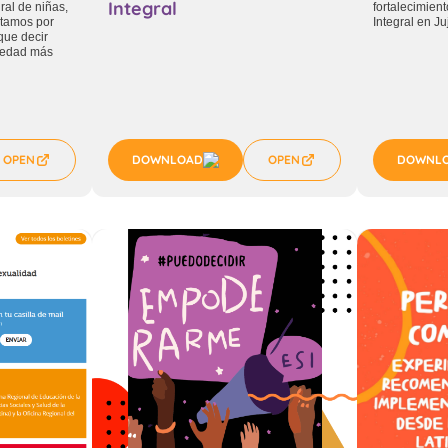
Integral
ral de niñas,
fortalecimien
ntamos por
Integral en J
que decir
ciedad más
OPEN
DOWNLOAD
OPEN
DOWNL