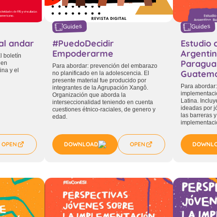
Guides
Guides
al andar
#PuedoDecidir
Estudio
Empoderarme
Argentina
l boletín
Paragua
 en
Para abordar: prevención del embarazo
na y el
Guatem
no planificado en la adolescencia. El
presente material fue producido por
Para abordar:
integrantes de la Agrupación Xangô.
implementació
Organización que aborda la
Latina. Inclu
interseccionalidad teniendo en cuenta
ideadas por j
cuestiones étnico-raciales, de genero y
las barreras 
edad.
implementació
OPEN
DOWNLOAD
OPEN
DOWNL