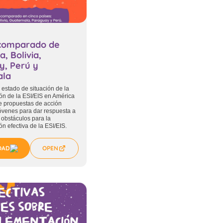
 comparado de
, Bolivia,
y, Perú y
ala
 estado de situación de la
n de la ESI/EIS en América
ye propuestas de acción
óvenes para dar respuesta a
y obstáculos para la
n efectiva de la ESI/EIS.
OAD
OPEN