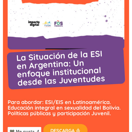
La Situación de la ESI
en Argentina: Un
enfoque institucional
desde las Juventudes
Para abordar: ESI/EIS en Latinoamérica.
Educación integral en sexualidad del Bolivia.
Políticas públicas y participación Juvenil.
DESCARGA
Me gusta
4