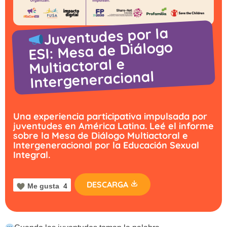
Juventudes por la
ESI: Mesa de Diálogo
Multiactoral e
Intergeneracional
Una experiencia participativa impulsada por
juventudes en América Latina. Leé el informe
sobre la Mesa de Diálogo Multiactoral e
Intergeneracional por la Educación Sexual
Integral.
DESCARGA
Me gusta
4