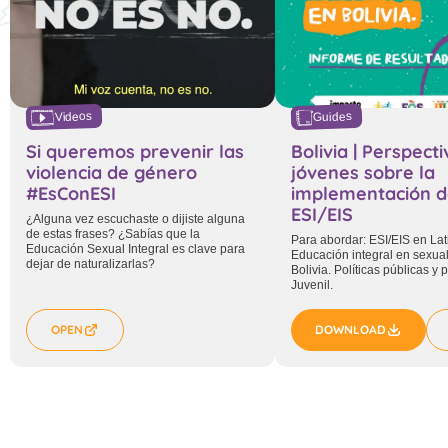
Videos
Guides
Si queremos prevenir las
Bolivia | Perspect
violencia de género
jóvenes sobre la
#EsConESI
implementación d
ESI/EIS
¿Alguna vez escuchaste o dijiste alguna
de estas frases? ¿Sabías que la
Para abordar: ESI/EIS en La
Educación Sexual Integral es clave para
Educación integral en sexua
dejar de naturalizarlas?
Bolivia. Políticas públicas y 
Juvenil.
OPEN
DOWNLOAD