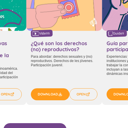
Videos
Guides
ivas
¿Qué son los derechos
Guía par
(no) reproductivos?
participa
e la
Para abordar: derechos sexuales y (no)
Experiencias
reproductivos. Derechos de les jóvenes.
instituciones
Participación juvenil.
trabajar la c
tinoamérica.
incluyan a la
lidad del
dinámicas ins
participación
OPEN
DOWNLOAD
OPEN
DOWNL