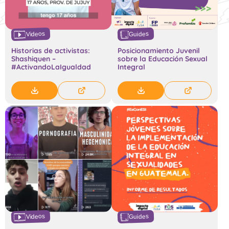
Videos
Guides
Historias de activistas:
Posicionamiento Juvenil
Shashiquen –
sobre la Educación Sexual
#ActivandoLaIgualdad
Integral
Videos
Guides