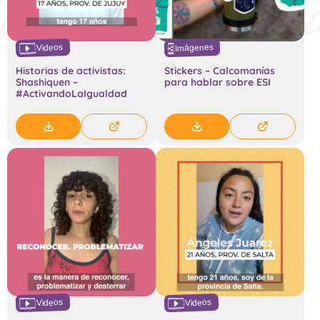
Imágenes
Videos
Historias de activistas:
Stickers – Calcomanías
Shashiquen –
para hablar sobre ESI
#ActivandoLaIgualdad
Videos
Videos