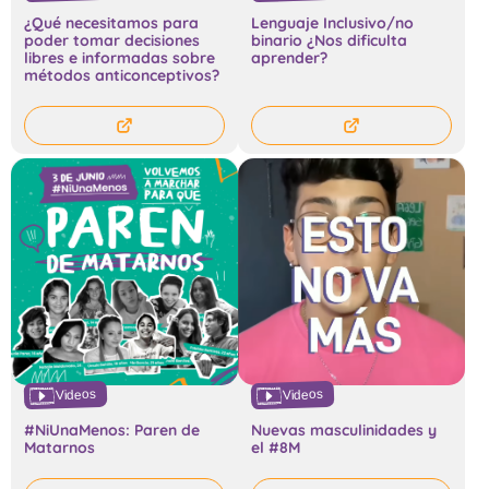
¿Qué necesitamos para
Lenguaje Inclusivo/no
poder tomar decisiones
binario ¿Nos dificulta
libres e informadas sobre
aprender?
métodos anticonceptivos?
Videos
Videos
#NiUnaMenos: Paren de
Nuevas masculinidades y
Matarnos
el #8M