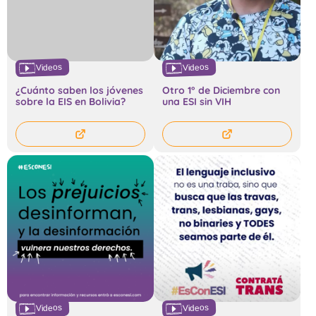
Videos
Videos
¿Cuánto saben los jóvenes
Otro 1° de Diciembre con
sobre la EIS en Bolivia?
una ESI sin VIH
Videos
Videos