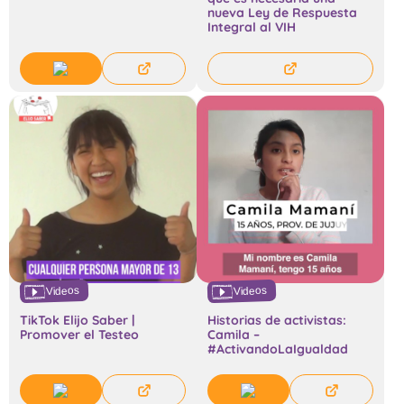
nueva Ley de Respuesta
Integral al VIH
Videos
Videos
TikTok Elijo Saber |
Historias de activistas:
Promover el Testeo
Camila –
#ActivandoLaIgualdad