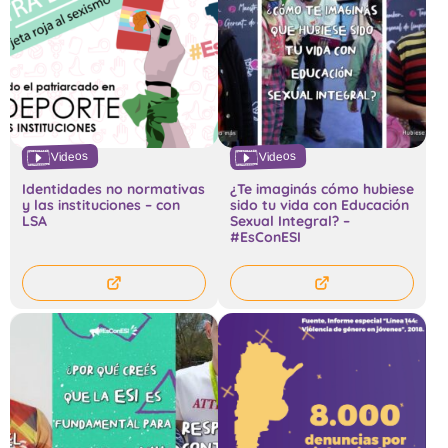
Videos
Videos
Identidades no normativas
¿Te imaginás cómo hubiese
y las instituciones – con
sido tu vida con Educación
LSA
Sexual Integral? –
#EsConESI