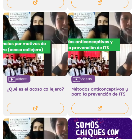
Videos
Videos
¿Qué es el acoso callejero?
Métodos anticonceptivos y
para la prevención de ITS