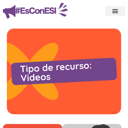
Tipo de recurso:
Videos