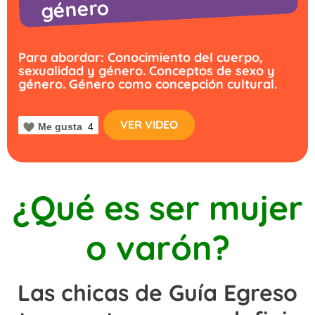
género
Para abordar: Conocimiento del cuerpo,
sexualidad y género. Conceptos de sexo y
género. Género como concepción cultural.
VER VIDEO
Me gusta
4
¿Qué es ser mujer
o varón?
Las chicas de Guía Egreso