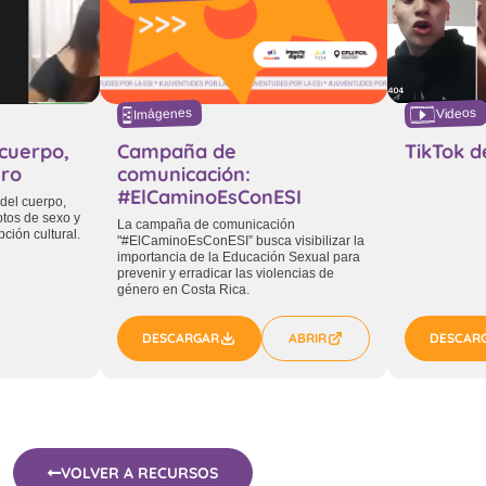
Imágenes
Videos
cuerpo,
Campaña de
TikTok d
ero
comunicación:
#ElCaminoEsConESI
del cuerpo,
tos de sexo y
La campaña de comunicación
ión cultural.
"#ElCaminoEsConESI” busca visibilizar la
importancia de la Educación Sexual para
prevenir y erradicar las violencias de
género en Costa Rica.
DESCARGAR
ABRIR
DESCAR
VOLVER A RECURSOS