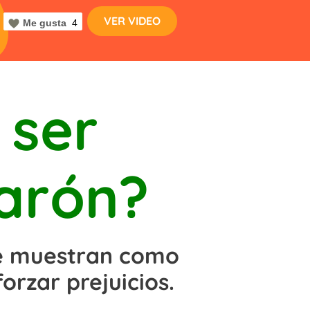
VER VIDEO
Me gusta
4
 ser
arón?
te muestran como
forzar prejuicios.