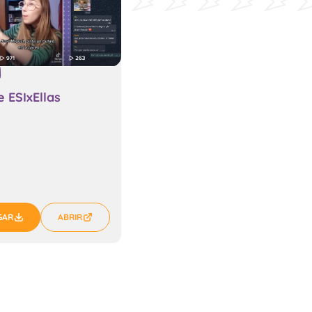
e ESIxEllas
GAR
ABRIR