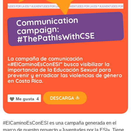
Communication
campaign:
#ThePathIsWithCSE
La campaña de comunicación
«#ElCaminoEsConESI” busca visibilizar la
importancia de la Educación Sexual para
prevenir y erradicar las violencias de género
en Costa Rica.
DESCARGA
Me gusta
4
#ElCaminoEsConESI
es una campaña generada en el
marco de nuestro proyecto «Juventudes por la ESI». Tiene