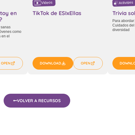
Activities
Videos
stoy en
TikTok de ESIxEllas
Trivia so
?
Para abordar: 
Cuidados del 
o sanas
diversidad
jóvenes como
 en el
OPEN
DOWNLOAD
OPEN
DOWNL
VOLVER A RECURSOS