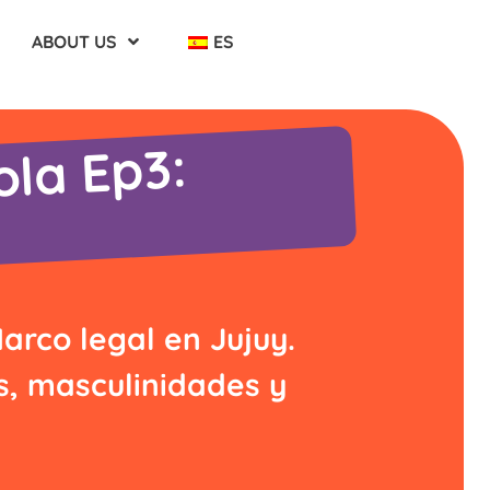
ABOUT US
ES
la Ep3:
arco legal en Jujuy.
s, masculinidades y