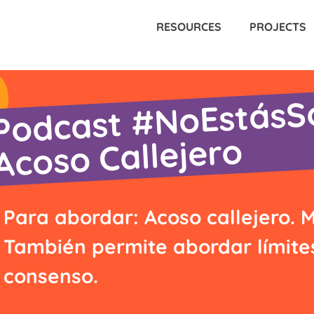
RESOURCES
PROJECTS
Podcast #NoEstásSo
Acoso Callejero
Para abordar: Acoso callejero. M
También permite abordar límite
consenso.