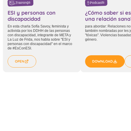
Trainings
Podcasts
ESI y personas con
¿Cómo saber si e
discapacidad
una relación sana
En esta charla Sofía Savoy, feminista y
para abordar: Relaciones n
activista por los DDHH de las personas
también nombradas por les 
con discapacidad, integrante de META y
"tóxicas". Violencias basadas
La Luz de Frida, nos habla sobre "ESI y
género.
personas con discapacidad" en el marco
de #EsConESI​.
OPEN
DOWNLOAD