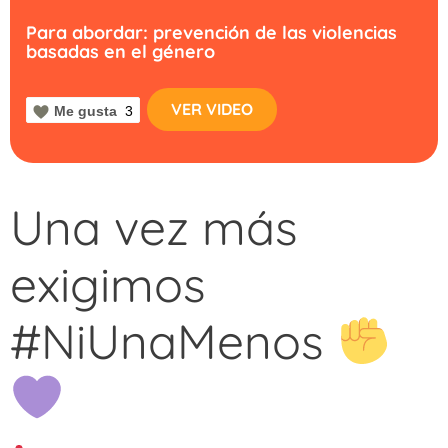
Para abordar: prevención de las violencias
basadas en el género
VER VIDEO
Me gusta
3
Una vez más
exigimos
#NiUnaMenos