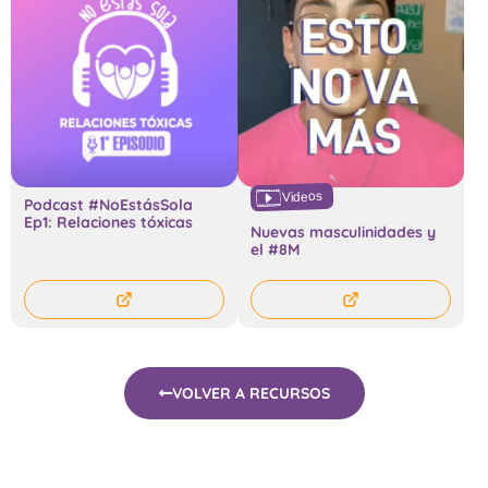
Videos
Podcast #NoEstásSola
Ep1: Relaciones tóxicas
Nuevas masculinidades y
el #8M
VOLVER A RECURSOS