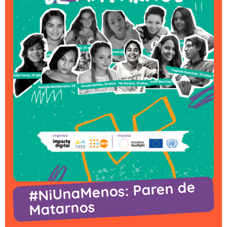
#NiUnaMenos: Paren de
Matarnos