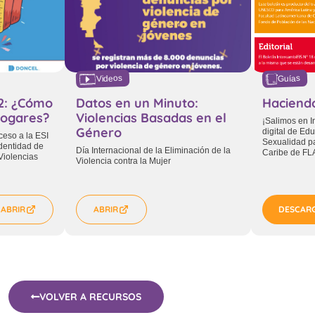
Videos
Guías
2: ¿Cómo
Datos en un Minuto:
Haciend
 hogares?
Violencias Basadas en el
¡Salimos en I
Género
digital de Ed
ceso a la ESI
Sexualidad pa
Identidad de
Día Internacional de la Eliminación de la
Caribe de F
Violencias
Violencia contra la Mujer
ABRIR
ABRIR
DESCAR
VOLVER A RECURSOS