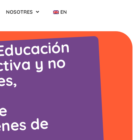
NOSOTRES
EN
or
ducación
co
ctiva y no
es,
e
enes de