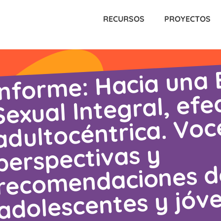
RECURSOS
PROYECTOS
Inf
me: Hacia una E
re
Sexual Integral, efe
adultocéntrica. Voc
perspectivas y
mendaciones d
adolescentes y jóv