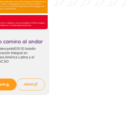
o camino al andar
ntercambiEIS! El boletín
ucación Integral en
ra América Latina y el
LACSO
GAR
ABRIR