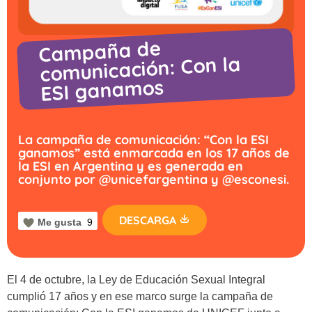
Campaña de
comunicación: Con la
ESI ganamos
La campaña de comunicación: “Con la ESI
ganamos” está enmarcada en los 17 años de
la ESI en Argentina y es generada en
conjunto por @unicefargentina y @esconesi.
DESCARGA
Me gusta
9
El 4 de octubre, la Ley de Educación Sexual Integral
cumplió
17 años
y en ese marco surge la campaña de