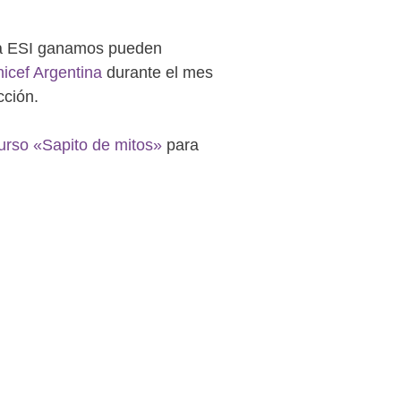
la ESI ganamos pueden
icef Argentina
durante el mes
cción.
urso «Sapito de mitos»
para