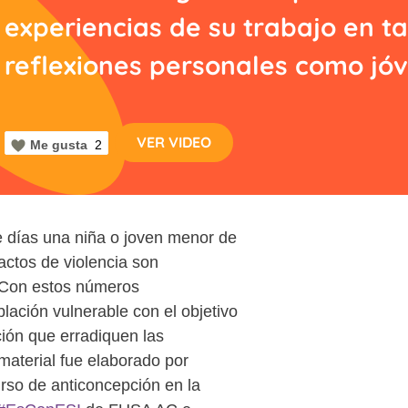
experiencias de su trabajo en ta
reflexiones personales como jó
VER VIDEO
Me gusta
2
e días una niña o joven menor de
actos de violencia son
. Con estos números
lación vulnerable con el objetivo
ión que erradiquen las
material fue elaborado por
rso de anticoncepción en la