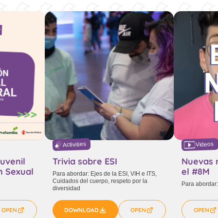
Activities
Videos
uvenil
Trivia sobre ESI
Nuevas 
n Sexual
el #8M
Para abordar: Ejes de la ESI, VIH e ITS,
Cuidados del cuerpo, respeto por la
Para abordar
diversidad
OPEN
DOWNLOAD
OPEN
OPEN