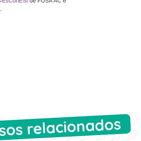
#EsConESI
de FUSA AC e
.
sos relacionados