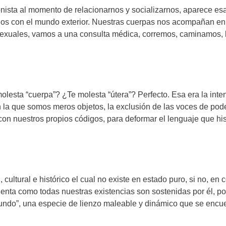
nista al momento de relacionarnos y socializarnos, aparece esa
nos con el mundo exterior. Nuestras cuerpas nos acompañan 
 sexuales, vamos a una consulta médica, corremos, caminamos
esta “cuerpa”? ¿Te molesta “útera”? Perfecto. Esa era la inte
n la que somos meros objetos, la exclusión de las voces de pode
 nuestros propios códigos, para deformar el lenguaje que histó
ultural e histórico el cual no existe en estado puro, si no, en
enta como todas nuestras existencias son sostenidas por él, po
undo”, una especie de lienzo maleable y dinámico que se encuen