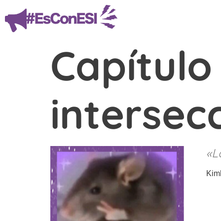
Capítulo
intersec
«L
Kim