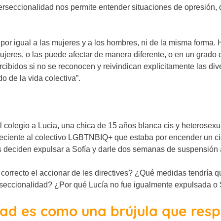
terseccionalidad nos permite entender situaciones de opresión,
 por igual a las mujeres y a los hombres, ni de la misma forma.
mujeres, o las puede afectar de manera diferente, o en un grado d
cibidos si no se reconocen y reivindican explícitamente las div
o de la vida colectiva”.
 colegio a Lucia, una chica de 15 años blanca cis y heterosex
ciente al colectivo LGBTNBIQ+ que estaba por encender un cigar
s deciden expulsar a Sofía y darle dos semanas de suspensión 
 correcto el accionar de les directives? ¿Qué medidas tendría 
terseccionalidad? ¿Por qué Lucía no fue igualmente expulsada 
dad es como una brújula que res