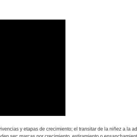
encias y etapas de crecimiento; el transitar de la niñez a la ad
en ser: marcas por crecimiento, estiramiento o ensanchamiento