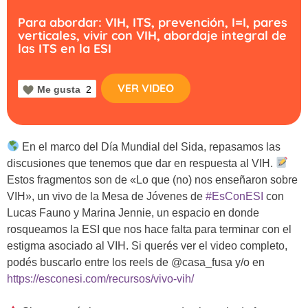
Para abordar: VIH, ITS, prevención, I=I, pares
verticales, vivir con VIH, abordaje integral de
las ITS en la ESI
VER VIDEO
Me gusta
2
En el marco del Día Mundial del Sida, repasamos las
discusiones que tenemos que dar en respuesta al VIH.
Estos fragmentos son de «Lo que (no) nos enseñaron sobre
VIH», un vivo de la Mesa de Jóvenes de
#EsConESI
con
Lucas Fauno y Marina Jennie, un espacio en donde
rosqueamos la ESI que nos hace falta para terminar con el
estigma asociado al VIH. Si querés ver el video completo,
podés buscarlo entre los reels de @casa_fusa y/o en
https://esconesi.com/recursos/vivo-vih/