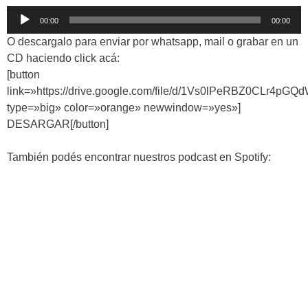
Reproductor
00:00
00:00
de
O descargalo para enviar por whatsapp, mail o grabar en un
audio
CD haciendo click acá:
[button
link=»https://drive.google.com/file/d/1Vs0lPeRBZ0CLr4p
type=»big» color=»orange» newwindow=»yes»]
DESARGAR[/button]
También podés encontrar nuestros podcast en Spotify: