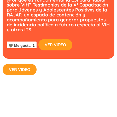
sobre VIH? Testimonios de la Xº Capacitación
para Jóvenes y Adolescentes Positivxs de la
RAJAP, un espacio de contención y
acompañamiento para generar propuestas
de incidencia política a futuro respecto al VIH
y otras ITS.
VER VIDEO
Me gusta
1
VER VIDEO