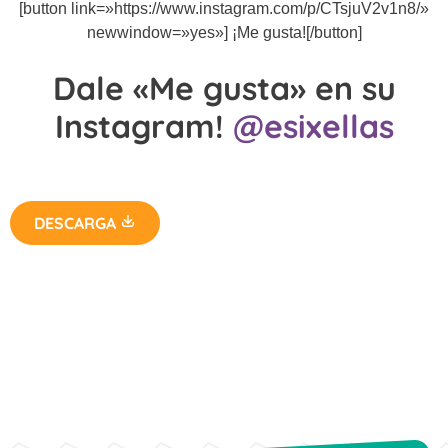
[button link=»https://www.instagram.com/p/CTsjuV2v1n8/»
newwindow=»yes»] ¡Me gusta![/button]
Dale «Me gusta» en su
Instagram!
@esixellas
DESCARGA