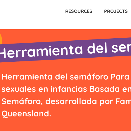
RESOURCES
PROJECTS
Herramienta del s
Herramienta del semáforo Para
sexuales en infancias Basada en
Semáforo, desarrollada por Fam
Queensland.