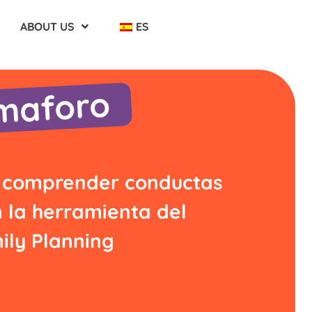
ABOUT US
ES
emaforo
 comprender conductas
 la herramienta del
ily Planning