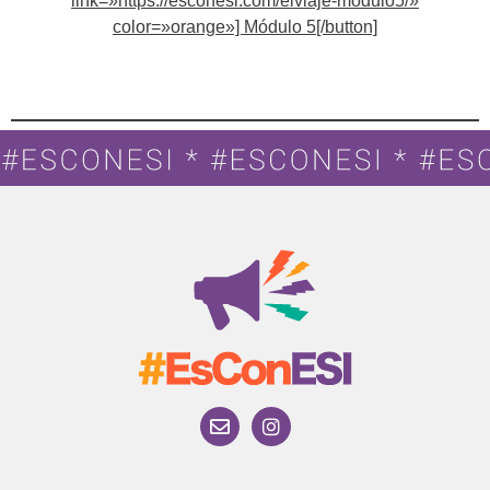
link=»https://esconesi.com/elviaje-modulo5/»
color=»orange»] Módulo 5[/button]