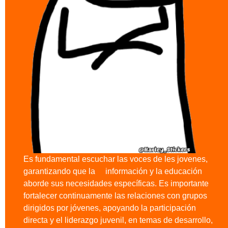
Es fundamental escuchar las voces de les jovenes,
garantizando que la información y la educación
aborde sus necesidades específicas. Es importante
fortalecer continuamente las relaciones con grupos
dirigidos por jóvenes, apoyando la participación
directa y el liderazgo juvenil, en temas de desarrollo,