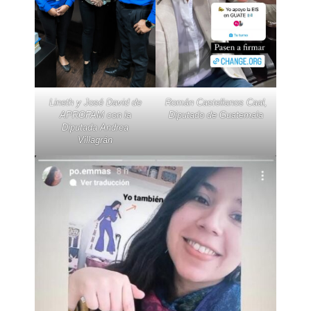
Lineth y José David de
Román Castellanos Caal,
APROFAM con la
Diputado de Guatemala
Diputada Andrea
Villagrán