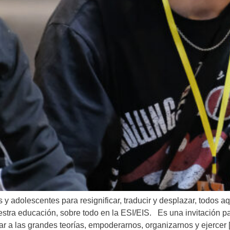
y adolescentes para resignificar, traducir y desplazar, todos aq
stra educación, sobre todo en la ESI/EIS. Es una invitación pa
ar a las grandes teorías, empoderarnos, organizarnos y ejercer 