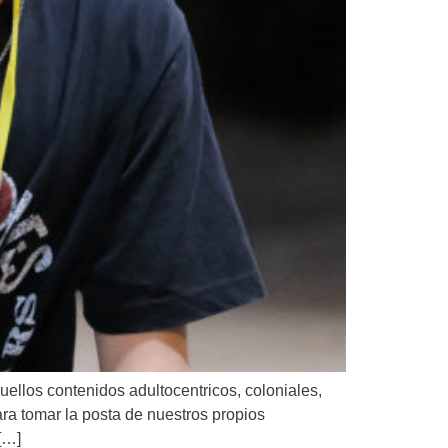
uellos contenidos adultocentricos, coloniales,
ra tomar la posta de nuestros propios
[…]