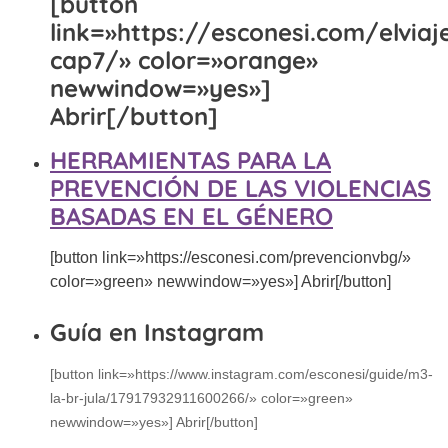
[button
link=»https://esconesi.com/elviaj
cap7/» color=»orange»
newwindow=»yes»]
Abrir[/button]
HERRAMIENTAS PARA LA
PREVENCIÓN DE LAS VIOLENCIAS
BASADAS EN EL GÉNERO
[button link=»https://esconesi.com/prevencionvbg/»
color=»green» newwindow=»yes»] Abrir[/button]
Guía en Instagram
[button link=»https://www.instagram.com/esconesi/guide/m3-
la-br-jula/17917932911600266/» color=»green
»
newwindow=»yes»] Abrir[/button]