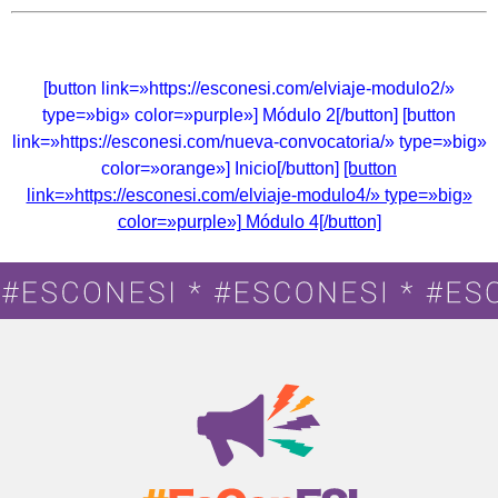
[button link=»https://esconesi.com/elviaje-modulo2/»
type=»big» color=»purple»] Módulo 2[/button] [button
link=»https://esconesi.com/nueva-convocatoria/» type=»big»
color=»orange»] Inicio[/button]
[button
link=»https://esconesi.com/elviaje-modulo4/» type=»big»
color=»purple»] Módulo 4[/button]