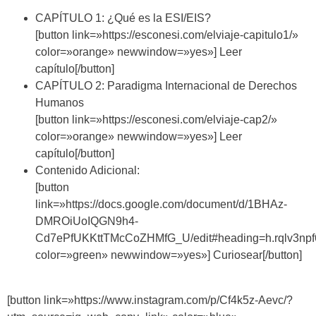
CAPÍTULO 1:
¿Qué es la ESI/EIS?
[button link=»https://esconesi.com/elviaje-capitulo1/»
color=»orange» newwindow=»yes»] Leer
capítulo[/button]
CAPÍTULO 2:
Paradigma Internacional de Derechos
Humanos
[button link=»https://esconesi.com/elviaje-cap2/»
color=»orange» newwindow=»yes»] Leer
capítulo[/button]
Contenido Adicional:
[button
link=»https://docs.google.com/document/d/1BHAz-
DMROiUoIQGN9h4-
Cd7ePfUKKttTMcCoZHMfG_U/edit#heading=h.rqlv3npf
color=»green» newwindow=»yes»] Curiosear[/button]
[button link=»https://www.instagram.com/p/Cf4k5z-Aevc/?