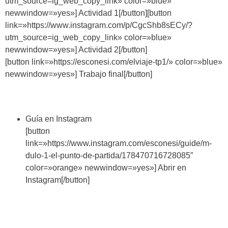
utm_source=ig_web_copy_link» color=»blue»
newwindow=»yes»] Actividad 1[/button][button
link=»https://www.instagram.com/p/CgcShb8sECy/?
utm_source=ig_web_copy_link» color=»blue»
newwindow=»yes»] Actividad 2[/button]
[button link=»https://esconesi.com/elviaje-tp1/» color=»blue»
newwindow=»yes»] Trabajo final[/button]
Guía en Instagram
[button
link=»https://www.instagram.com/esconesi/guide/m-
dulo-1-el-punto-de-partida/178470716728085″
color=»orange» newwindow=»yes»] Abrir en
Instagram[/button]