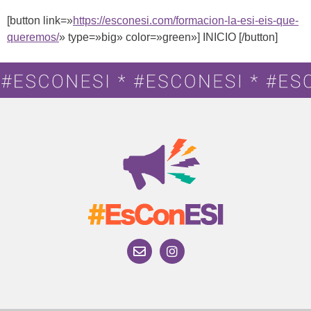
[button link=»
https://esconesi.com/formacion-la-esi-eis-que-
queremos/
» type=»big» color=»green»] INICIO [/button]