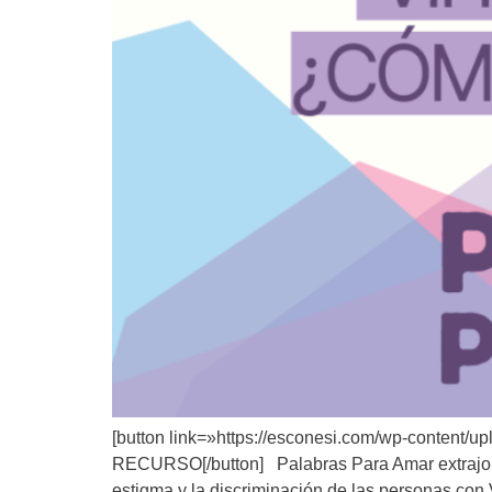
[button link=»https://esconesi.com/wp-conten
RECURSO[/button] Palabras Para Amar extrajo fra
estigma y la discriminación de las personas con 