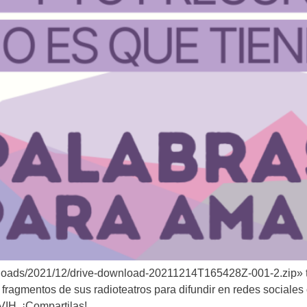
t/uploads/2021/12/drive-download-20211214T165428Z-001-2.z
gmentos de sus radioteatros para difundir en redes sociales c
VIH. ¡Compartilas!