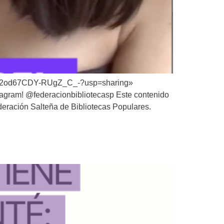
zDR32od67CDY-RUgZ_C_-?usp=sharing»
tagram! @federacionbibliotecasp Este contenido
ederación Salteña de Bibliotecas Populares.