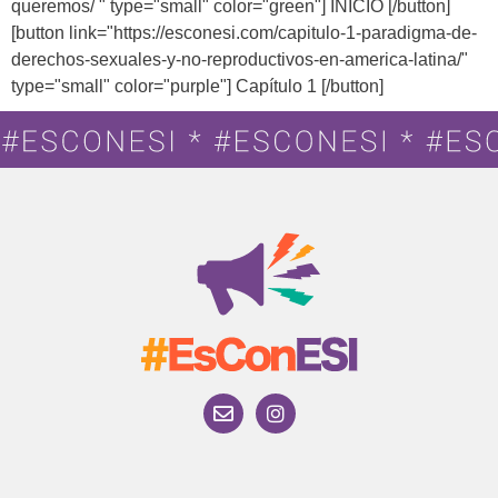
queremos/ " type="small" color="green"] INICIO [/button]
[button link="https://esconesi.com/capitulo-1-paradigma-de-
derechos-sexuales-y-no-reproductivos-en-america-latina/"
type="small" color="purple"] Capítulo 1 [/button]