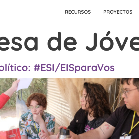
RECURSOS
PROYECTOS
esa de Jóv
lítico: #ESI/EISparaVos